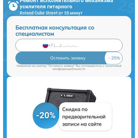
Ремонт исполнительного механизма
усилителя гитарного
Roland Cube Street от 35 минут
Бесплатная консультация со
специалистом
Оставить заявку
Нажимая на кнопку "Оставить заявку" Вы соглашаетесь c
политикой
конфиденциальности
Скидка по
-20%
предварительной
записи на сайте