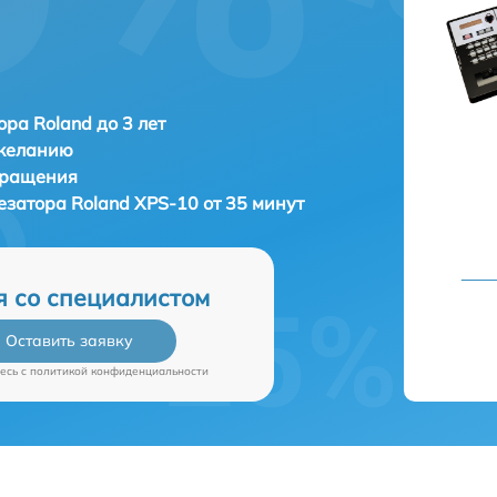
ора Roland до 3 лет
 желанию
бращения
тезатора
Roland XPS-10 от 35 минут
я со специалистом
Оставить заявку
есь c
политикой конфиденциальности