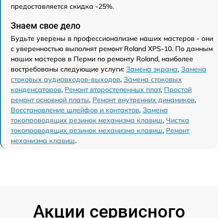
предоставляется скидка -25%.
Знаем свое дело
Будьте уверены в профессионализме наших мастеров - они
с уверенностью выполнят ремонт Roland XPS-10. По данным
наших мастеров в Перми по ремонту Roland, наиболее
востребованы следующие услуги:
Замена экрана
,
Замена
стоковых аудиовходов-выходов
,
Замена стоковых
конденсаторов
,
Ремонт второстепенных плат
,
Простой
ремонт основной платы
,
Ремонт внутренних динамиков
,
Восстановление шлейфов и контактов
,
Замена
токопроводящих резинок механизма клавиш
,
Чистка
токопроводящих резинок механизма клавиш
,
Ремонт
механизма клавиш
.
Акции сервисного