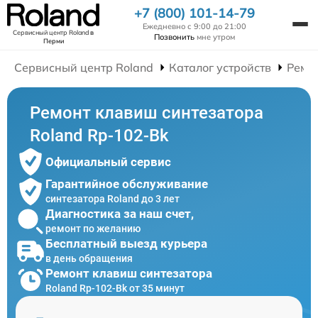
+7 (800) 101-14-79
Ежедневно с 9:00 до 21:00
Сервисный центр Roland
в
Позвонить
мне утром
Перми
Сервисный центр Roland
Каталог устройств
Ремо
Ремонт клавиш синтезатора
Roland Rp-102-Bk
Официальный сервис
Гарантийное обслуживание
синтезатора Roland до 3 лет
Диагностика за наш счет,
ремонт по желанию
Бесплатный выезд курьера
в день обращения
Ремонт клавиш синтезатора
Roland Rp-102-Bk от 35 минут