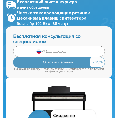
Бесплатный выезд курьера
в день обращения
Чистка токопроводящих резинок
механизма клавиш синтезатора
Roland Rp-102-Bk от 35 минут
Бесплатная консультация со
специалистом
Оставить заявку
Нажимая на кнопку "Оставить заявку" Вы соглашаетесь c
политикой
конфиденциальности
Скидка по