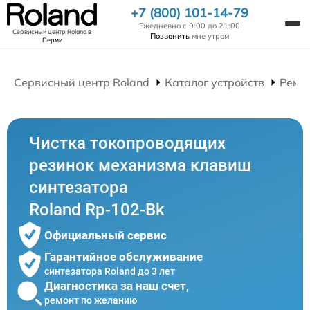
+7 (800) 101-14-79
Ежедневно с 9:00 до 21:00
Сервисный центр Roland
в
Позвонить
мне утром
Перми
Сервисный центр Roland
Каталог устройств
Ремо
Чистка токопроводящих
резинок механизма клавиш
синтезатора
Roland Rp-102-Bk
Официальный сервис
Гарантийное обслуживание
синтезатора Roland до 3 лет
Диагностика за наш счет,
ремонт по желанию