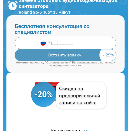
Замена стоковых аудиовходов-выходов
синтезатора
Roland Go-61K от 35 минут
Бесплатная консультация со
специалистом
Оставить заявку
Нажимая на кнопку "Оставить заявку" Вы соглашаетесь c
политикой
конфиденциальности
Скидка по
-20%
предварительной
записи на сайте
Конец акции