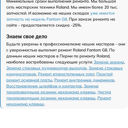
Минимальные сроки выполнения ремонта. Мы большая
сеть мастерских техники Roland. Мы имеем более 20 тыс.
запчастей. И возможно на наших складах
уже имеется
запчасть на модель Fantom G8
. При заказе ремонта на
сайте - предоставляется скидка -25%.
Знаем свое дело
Будьте уверены в профессионализме наших мастеров - они
с уверенностью выполнят ремонт Roland Fantom G8. По
данным наших мастеров в Перми по ремонту Roland,
наиболее востребованы следующие услуги:
Замена экрана
,
Замена стоковых аудиовходов-выходов
,
Замена стоковых
конденсаторов
,
Ремонт второстепенных плат
,
Простой
ремонт основной платы
,
Ремонт внутренних динамиков
,
Восстановление шлейфов и контактов
,
Замена
токопроводящих резинок механизма клавиш
,
Чистка
токопроводящих резинок механизма клавиш
,
Ремонт
механизма клавиш
.