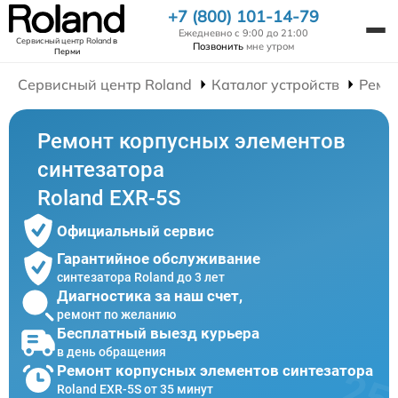
+7 (800) 101-14-79
Ежедневно с 9:00 до 21:00
Сервисный центр Roland
в
Позвонить
мне утром
Перми
Сервисный центр Roland
Каталог устройств
Ремо
Ремонт корпусных элементов
синтезатора
Roland EXR-5S
Официальный сервис
Гарантийное обслуживание
синтезатора Roland до 3 лет
Диагностика за наш счет,
ремонт по желанию
Бесплатный выезд курьера
в день обращения
Ремонт корпусных элементов синтезатора
Roland EXR-5S от 35 минут