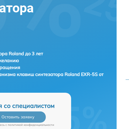
атора
ора Roland до 3 лет
 желанию
бращения
анизма клавиш синтезатора
Roland EXR-5S от
я со специалистом
Оставить заявку
есь c
политикой конфиденциальности