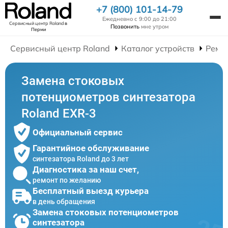
+7 (800) 101-14-79
Ежедневно с 9:00 до 21:00
Сервисный центр Roland
в
Позвонить
мне утром
Перми
Сервисный центр Roland
Каталог устройств
Ремо
Замена стоковых
потенциометров синтезатора
Roland EXR-3
Официальный сервис
Гарантийное обслуживание
синтезатора Roland до 3 лет
Диагностика за наш счет,
ремонт по желанию
Бесплатный выезд курьера
в день обращения
Замена стоковых потенциометров
синтезатора