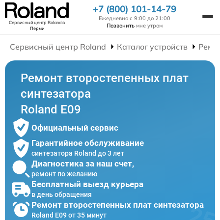
+7 (800) 101-14-79
Ежедневно с 9:00 до 21:00
Сервисный центр Roland
в
Позвонить
мне утром
Перми
Сервисный центр Roland
Каталог устройств
Ремо
Ремонт второстепенных плат
синтезатора
Roland E09
Официальный сервис
Гарантийное обслуживание
синтезатора Roland до 3 лет
Диагностика за наш счет,
ремонт по желанию
Бесплатный выезд курьера
в день обращения
Ремонт второстепенных плат синтезатора
Roland E09 от 35 минут