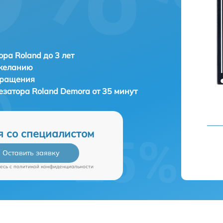
ора Roland до 3 лет
 желанию
бращения
тезатора
Roland Demora от 35 минут
я со специалистом
Оставить заявку
есь c
политикой конфиденциальности