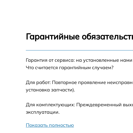
Ремонт клавиш Roland D50
Ремонт механизма клавиш Roland D50
Гарантийные обязательст
Замена стоковых аудиовходов-выходов
Roland D50
Чистка токопроводящих резинок механизм
Гарантия от сервиса: на установленные нами
клавиш Roland D50
Что считается гарантийным случаем?
Замена токопроводящих резинок механизм
клавиш Roland D50
Для работ: Повторное проявление неисправн
установка запчасти).
Восстановление шлейфов и контактов
Roland D50
Для комплектующих: Преждевременный выход
Ремонт внутренних динамиков Roland D50
эксплуатации.
Показать полностью
Простой ремонт основной платы Roland D5