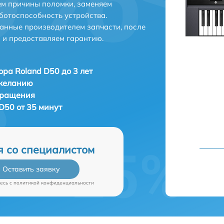
ем причины поломки, заменяем
ботоспособность устройства.
анные производителем запчасти, после
 и предоставляем гарантию.
ора Roland D50 до 3 лет
 желанию
бращения
D50 от 35 минут
я со специалистом
Оставить заявку
есь c
политикой конфиденциальности