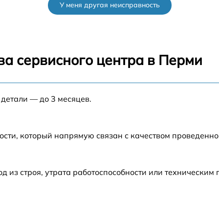
У меня другая неисправность
от 60 мин
от 60 мин
ва сервисного центра в Перми
от 60 мин
а
 детали — до 3 месяцев.
от 60 мин
а
от 60 мин
ости, который напрямую связан с качеством проведенн
от 60 мин
 из строя, утрата работоспособности или техническим
от 60 мин
0
от 60 мин