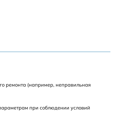
1500 р
1500 р
2500 р
1200 р
1000 р
ого ремонта (например, неправильная
1200 р
 параметрам при соблюдении условий
1500 р
2000 р