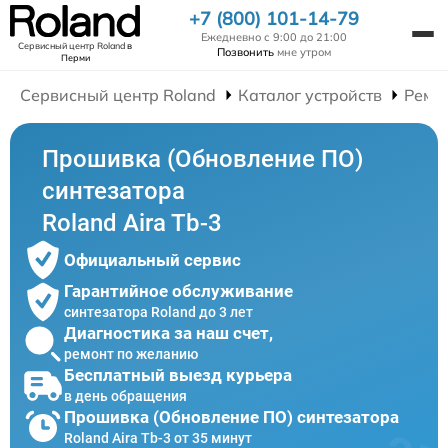
+7 (800) 101-14-79
Ежедневно с 9:00 до 21:00
Сервисный центр Roland
в
Позвонить
мне утром
Перми
Сервисный центр Roland
Каталог устройств
Ремо
Прошивка (Обновление ПО)
синтезатора
Roland Aira Tb-3
Официальный сервис
Гарантийное обслуживание
синтезатора Roland до 3 лет
Диагностика за наш счет,
ремонт по желанию
Бесплатный выезд курьера
в день обращения
Прошивка (Обновление ПО) синтезатора
Roland Aira Tb-3 от 35 минут