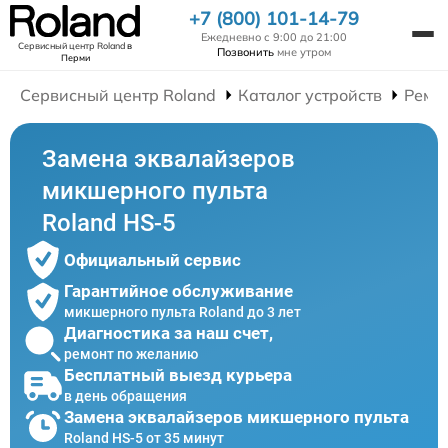
+7 (800) 101-14-79
Ежедневно с 9:00 до 21:00
Сервисный центр Roland
в
Позвонить
мне утром
Перми
Сервисный центр Roland
Каталог устройств
Ремо
Замена эквалайзеров
микшерного пульта
Roland HS-5
Официальный сервис
Гарантийное обслуживание
микшерного пульта Roland до 3 лет
Диагностика за наш счет,
ремонт по желанию
Бесплатный выезд курьера
в день обращения
Замена эквалайзеров микшерного пульта
Roland HS-5 от 35 минут