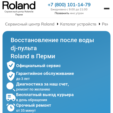
+7 (800) 101-14-79
Ежедневно с 9:00 до 21:00
Сервисный центр Roland
в
Позвонить
мне утром
Перми
Сервисный центр Roland
Каталог устройств
Ремон
Восстановление после воды
dj-пульта
Roland в Перми
Официальный сервис
Гарантийное обслуживание
до 3 лет
Диагностика за наш счет,
ремонт по желанию
Бесплатный выезд курьера
в день обращения
Срочный ремонт
от 35 минут