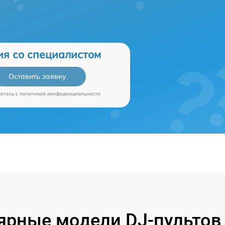
ия со специалистом
Оставить заявку
аетесь c
политикой конфиденциальности
ярные модели DJ-пультов 