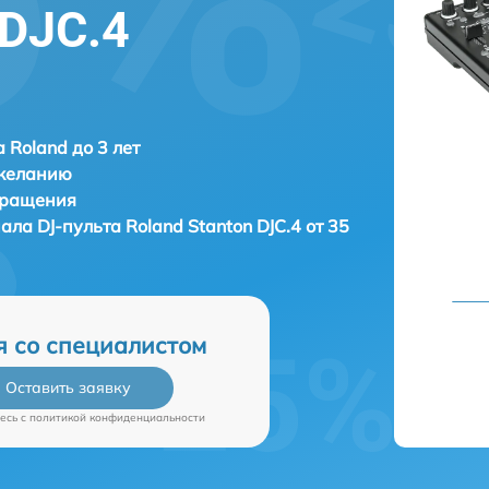
 DJC.4
 Roland до 3 лет
 желанию
бращения
нала DJ-пульта
Roland Stanton DJC.4 от 35
я со специалистом
Оставить заявку
есь c
политикой конфиденциальности