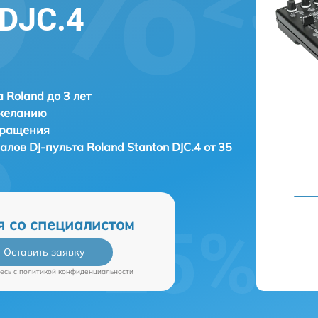
 DJC.4
 Roland до 3 лет
 желанию
бращения
алов DJ-пульта
Roland Stanton DJC.4 от 35
я со специалистом
Оставить заявку
есь c
политикой конфиденциальности