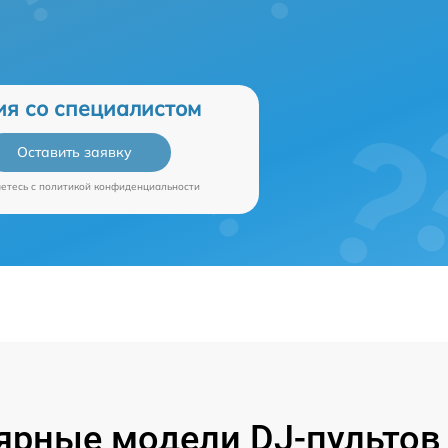
ия со специалистом
Оставить заявку
аетесь c
политикой конфиденциальности
ярные модели DJ-пультов 