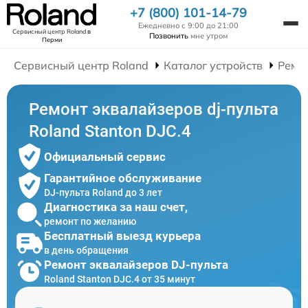
+7 (800) 101-14-79
Ежедневно с 9:00 до 21:00
Сервисный центр Roland
в
Позвонить
мне утром
Перми
Сервисный центр Roland
Каталог устройств
Ремон
Ремонт эквалайзеров dj-пульта
Roland Stanton DJC.4
Официальный сервис
Гарантийное обслуживание
DJ-пульта Roland до 3 лет
Диагностика за наш счет,
ремонт по желанию
Бесплатный выезд курьера
в день обращения
Ремонт эквалайзеров DJ-пульта
Roland Stanton DJC.4 от 35 минут