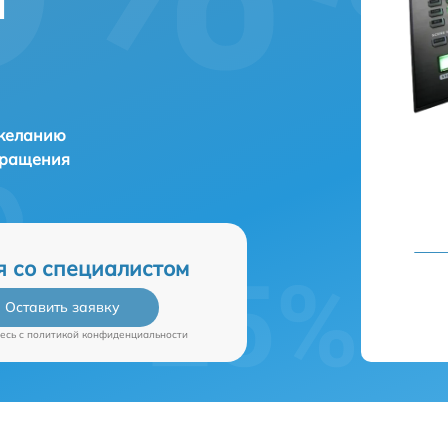
и
 желанию
бращения
я со специалистом
Оставить заявку
есь c
политикой конфиденциальности