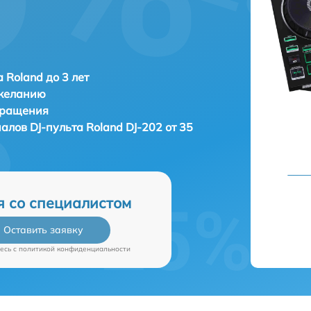
 Roland до 3 лет
 желанию
бращения
налов DJ-пульта
Roland DJ-202 от 35
я со специалистом
Оставить заявку
есь c
политикой конфиденциальности